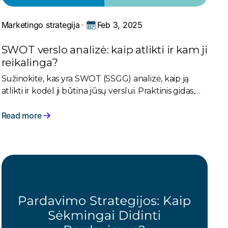
Feb 3, 2025
Marketingo strategija
SWOT verslo analizė: kaip atlikti ir kam ji
reikalinga?
Sužinokite, kas yra SWOT (SSGG) analizė, kaip ją
atlikti ir kodėl ji būtina jūsų verslui. Praktinis gidas,
kaip paversti įžvalgas veikiančia augimo strategija.
Read more