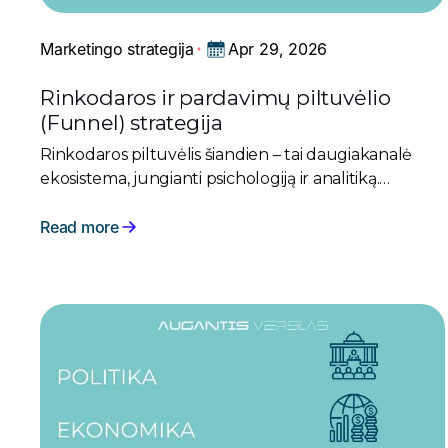
Apr 29, 2026
Marketingo strategija
Rinkodaros ir pardavimų piltuvėlio
(Funnel) strategija
Rinkodaros piltuvėlis šiandien – tai daugiakanalė
ekosistema, jungianti psichologiją ir analitiką.
Sužinokite, kaip kurti pardavimų strategiją
šiuolaikinėje rinkoje.
Read more