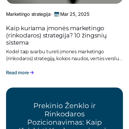
Mar 25, 2025
Marketingo strategija
Kaip kuriama įmonės marketingo
(rinkodaros) strategija? 10 žingsnių
sistema
Kodėl taip svarbu turėti įmonės marketingo
(rinkodaros) strategiją, kokios naudos, vertės verslui?
Išsamus straipsnis ar net gidas, kuris žingsnis po
žingsnio atskleis visą marketingo strategijos kūrimo
Read more
eigą.