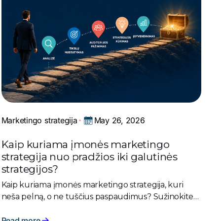
May 26, 2026
Marketingo strategija
Kaip kuriama įmonės marketingo
strategija nuo pradžios iki galutinės
strategijos?
Kaip kuriama įmonės marketingo strategija, kuri
neša pelną, o ne tuščius paspaudimus? Sužinokite
esminius etapus nuo audito iki vykdymo. Skaitykite
gidą!
Read more