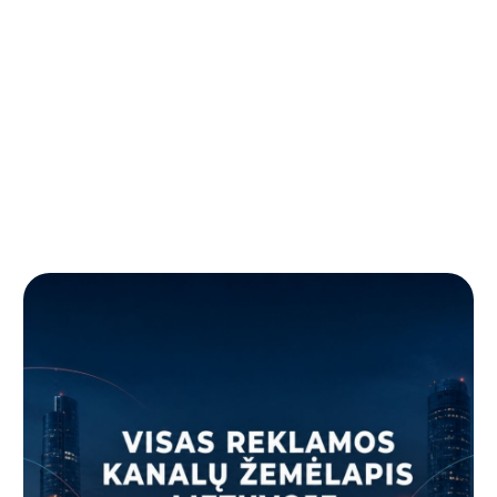
Nuolaidos
Partizaninė
Reklamos
Mokama
ai
CTR
ir
reklama
taisyklės
reklama
seo
pasiūlymai