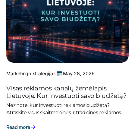
May 28, 2026
Marketingo strategija
Visas reklamos kanalų žemėlapis
Lietuvoje: Kur investuoti savo biudžetą?
Nežinote, kur investuoti reklamos biudžetą?
Atraskite visus skaitmeninės ir tradicinės reklamos
kanalus Lietuvoje. Pasirinkite teisingai ir auginkite
pardavimus!
Read more