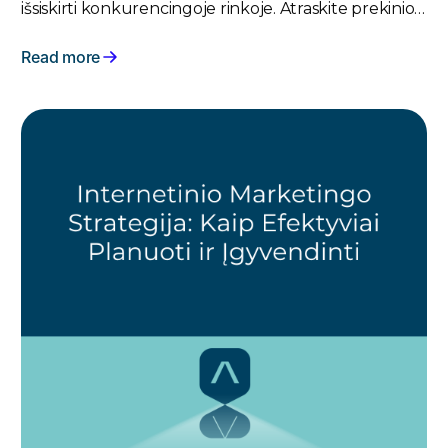
išsiskirti konkurencingoje rinkoje. Atraskite prekinio
ženklo strategijas, kurios pritraukia klientus ir didina
vertę.
Read more