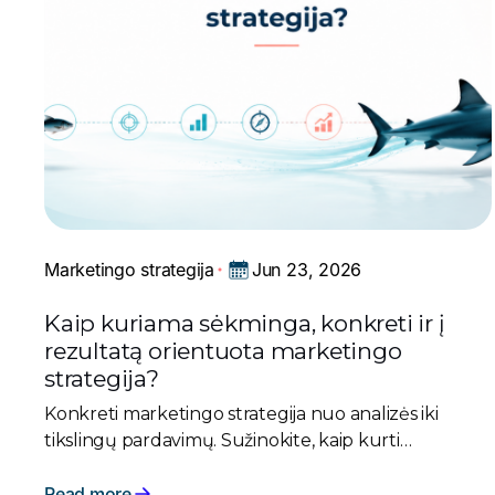
Jun 23, 2026
Marketingo strategija
Kaip kuriama sėkminga, konkreti ir į
rezultatą orientuota marketingo
strategija?
Konkreti marketingo strategija nuo analizės iki
tikslingų pardavimų. Sužinokite, kaip kurti
marketingo strategiją, kuri pritraukia klientus, o ne
tik lieka popieriuje.
Read more