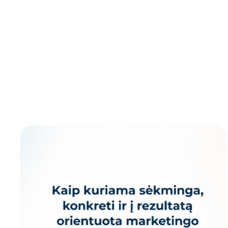
Kibernetinis
Šalti
Landing
saugumas
skambučiai
page