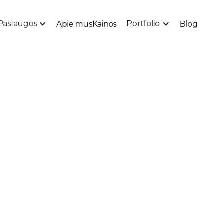
Paslaugos
Portfolio
Apie mus
Kainos
Blog
tingo strategija
- 