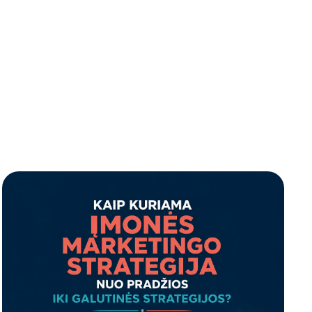
Lauko
Marketingo
Tradicinė
Lauko
LED
Brandingas
analizė
reklama
reklama
ekranai