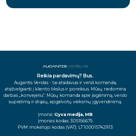
Reikia pardavimų? Bus.
Augantis Verslas - tai atsidavusi ir versli komanda,
atsižvelgianti į kliento tikslus ir poreikius. Mūsų nedomina
darbas „konvejeriu“. Mūsų komanda apie įsigilinimą, verslo
supratimą ir drąsių, apgalvotų veiksmų įgyvendinimą.
Įmonė:
Gyva medija, MB
Įmonės kodas: 305156675
PVM mokėtojo kodas (VAT): LT100015742913