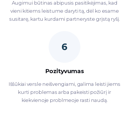
Augimui būtinas abipusis pasitikėjimas, kad
vieni kitiems leistume daryti tą, dėl ko esame
susitarę, kartu kurdami partneryste grįstą ryšį.
6
Pozityvumas
Iššūkiai versle neišvengiami, galima leisti jiems
kurti problemas arba pakeisti požiūrį ir
kiekvienoje problmeoje rasti naudą.