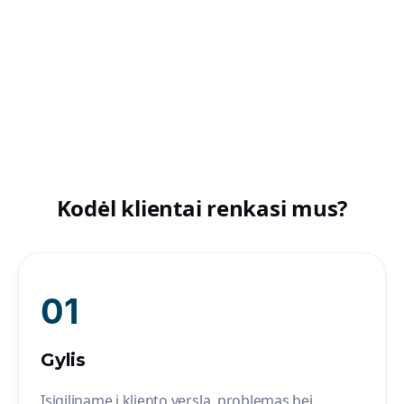
Kodėl klientai renkasi mus?
01
Gylis
Įsigiliname į kliento verslą, problemas bei