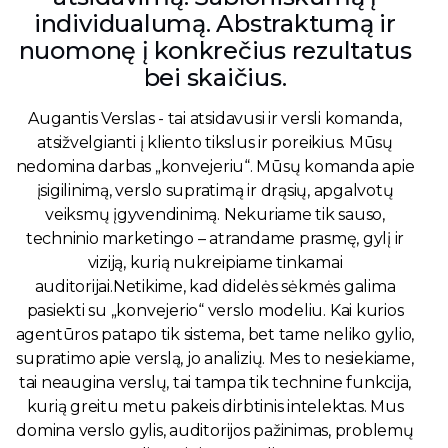
individualumą. Abstraktumą ir
nuomonę į konkrečius rezultatus
bei skaičius.
Augantis Verslas - tai atsidavusi ir versli komanda,
atsižvelgianti į kliento tikslus ir poreikius. Mūsų
nedomina darbas „konvejeriu“. Mūsų komanda apie
įsigilinimą, verslo supratimą ir drąsių, apgalvotų
veiksmų įgyvendinimą. Nekuriame tik sauso,
techninio marketingo – atrandame prasmę, gylį ir
viziją, kurią nukreipiame tinkamai
auditorijai.Netikime, kad didelės sėkmės galima
pasiekti su „konvejerio“ verslo modeliu. Kai kurios
agentūros patapo tik sistema, bet tame neliko gylio,
supratimo apie verslą, jo analizių. Mes to nesiekiame,
tai neaugina verslų, tai tampa tik technine funkcija,
kurią greitu metu pakeis dirbtinis intelektas. Mus
domina verslo gylis, auditorijos pažinimas, problemų