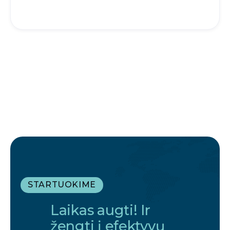
STARTUOKIME
Laikas augti! Ir
žengti į efektyvų