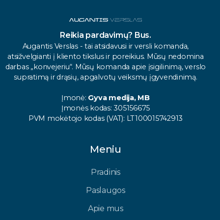
Reikia pardavimų? Bus.
Augantis Verslas - tai atsidavusi ir versli komanda,
atsižvelgianti į kliento tikslus ir poreikius. Mūsų nedomina
darbas „konvejeriu“. Mūsų komanda apie įsigilinimą, verslo
supratimą ir drąsių, apgalvotų veiksmų įgyvendinimą.
Įmonė:
Gyva medija, MB
Įmonės kodas: 305156675
PVM mokėtojo kodas (VAT): LT100015742913
Meniu
Pradinis
Paslaugos
Apie mus