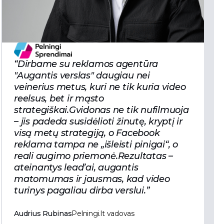
“Dirbame su reklamos agentūra
"Augantis verslas" daugiau nei
veinerius metus, kuri ne tik kuria video
reelsus, bet ir mąsto
strategiškai.Gvidonas ne tik nufilmuoja
– jis padeda susidėlioti žinutę, kryptį ir
visą metų strategiją, o Facebook
reklama tampa ne „išleisti pinigai“, o
reali augimo priemonė.Rezultatas –
ateinantys lead’ai, augantis
matomumas ir jausmas, kad video
turinys pagaliau dirba verslui.”
Audrius Rubinas
Pelningi.lt vadovas