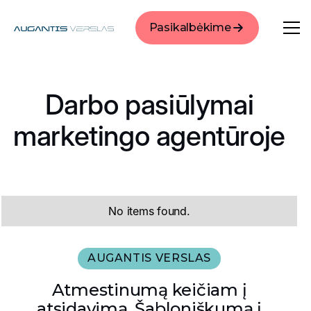
Pasikalbėkime
Darbo pasiūlymai
marketingo agentūroje
No items found.
AUGANTIS VERSLAS
Atmestinumą keičiam į
atsidavimą. Šabloniškumą į