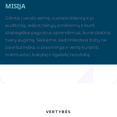
MISIJA
Gilintis į verslo esmę, suprasti klientą ir jo
auditoriją, ieškoti tikrųjų problemų ir kurti
strategiškai pagrįstus sprendimus, kurie skatina
tvarų augimą. Siekiame, kad rinkodara būtų ne
paviršutiniška, o prasminga ir vertę kurianti,
orientuota į kokybę ir ilgalaikį rezultatą.
VERTYBĖS