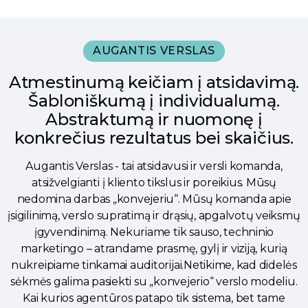
AUGANTIS VERSLAS
Atmestinumą keičiam į atsidavimą.
Šabloniškumą į individualumą.
Abstraktumą ir nuomonę į
konkrečius rezultatus bei skaičius.
Augantis Verslas - tai atsidavusi ir versli komanda,
atsižvelgianti į kliento tikslus ir poreikius. Mūsų
nedomina darbas „konvejeriu“. Mūsų komanda apie
įsigilinimą, verslo supratimą ir drąsių, apgalvotų veiksmų
įgyvendinimą. Nekuriame tik sauso, techninio
marketingo – atrandame prasmę, gylį ir viziją, kurią
nukreipiame tinkamai auditorijai.Netikime, kad didelės
sėkmės galima pasiekti su „konvejerio“ verslo modeliu.
Kai kurios agentūros patapo tik sistema, bet tame