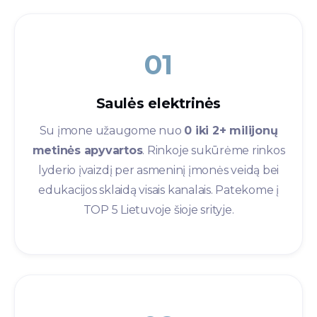
01
Saulės elektrinės​
Su įmone užaugome nuo
0 iki 2+ milijonų
metinės apyvartos
. Rinkoje sukūrėme rinkos
lyderio įvaizdį per asmeninį įmonės veidą bei
edukacijos sklaidą visais kanalais. Patekome į
TOP 5 Lietuvoje šioje srityje.