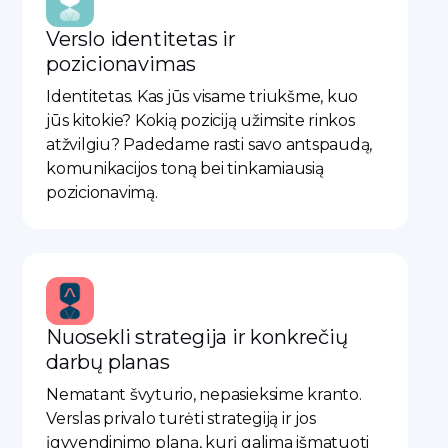
Verslo identitetas ir
pozicionavimas
Identitetas. Kas jūs visame triukšme, kuo
jūs kitokie? Kokią poziciją užimsite rinkos
atžvilgiu? Padedame rasti savo antspaudą,
komunikacijos toną bei tinkamiausią
pozicionavimą.​
Nuosekli strategija ir konkrečių
darbų planas
Nematant švyturio, nepasieksime kranto.
Verslas privalo turėti strategiją ir jos
įgyvendinimo planą, kurį galima išmatuoti