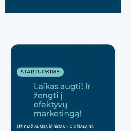
STARTUOKIME
Laikas augti! Ir
žengti į
efektyvų
marketingą!
Už mažiausias išlaidas - didžiausias