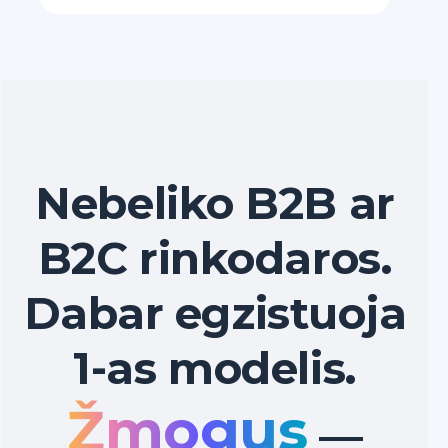
Nebeliko B2B ar
B2C rinkodaros.
Dabar egzistuoja
1-as modelis.
Žmogus
—