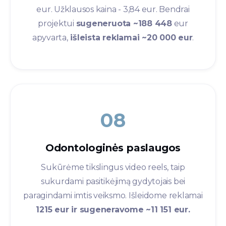
eur. Užklausos kaina - 3,84 eur. Bendrai
projektui
sugeneruota ~188 448
eur
apyvarta,
išleista reklamai ~20 000 eur
.
08
Odontologinės paslaugos​
Sukūrėme tikslingus video reels, taip
sukurdami pasitikėjimą gydytojais bei
paragindami imtis veiksmo. Išleidome reklamai
1215 eur ir sugeneravome ~11 151 eur.