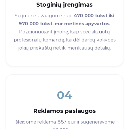
Stoginių įrengimas​
Su įmone užaugome nuo
470 000 tūkst iki
970 000 tūkst. eur metinės apyvartos.
Pozicionuojant įmonę, kaip specializuotų
profesionalų komandą, kai dėl darbų kokybės
jokių priekaištų net iki menkiausių detalių.
04
Reklamos paslaugos​
Išleidome reklamai 887 eur ir sugeneravome