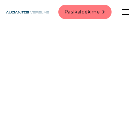
Pasikalbėkime
Gauti pasiūlymą
Visos paslaugos