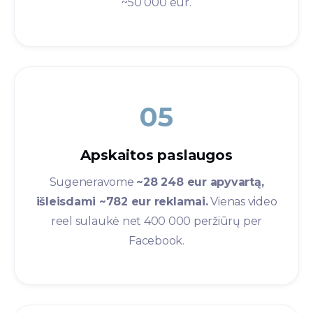
~50 000 eur.
05
Apskaitos paslaugos​
Sugeneravome
~28 248 eur apyvartą,
išleisdami ~782 eur reklamai.
Vienas video
reel sulaukė net 400 000 peržiūrų per
Facebook.