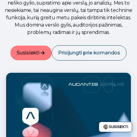
neliko gylio, supratimo apie verslą, jo analizių. Mes to
nesiekiame, tai neaugina verslų, tai tampa tik technine
funkcija, kurią greitu metu pakeis dirbtinis intelektas.
Mus domina verslo gylis, auditorijos pažinimas,
problemų radimas ir jų sprendimas.
Susisiekti
Prisijungti prie komandos
SUSISIEKTI