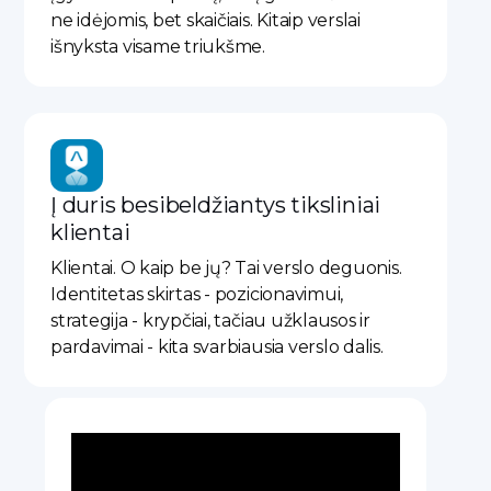
ne idėjomis, bet skaičiais. Kitaip verslai
išnyksta visame triukšme.​
Į duris besibeldžiantys tiksliniai
klientai
Klientai. O kaip be jų? Tai verslo deguonis.
Identitetas skirtas - pozicionavimui,
strategija - krypčiai, tačiau užklausos ir
pardavimai - kita svarbiausia verslo dalis.​