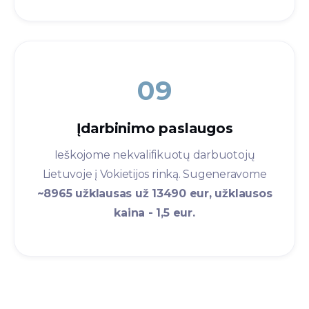
09
Įdarbinimo paslaugos​
Ieškojome nekvalifikuotų darbuotojų
Lietuvoje į Vokietijos rinką. Sugeneravome
~8965 užklausas už 13490 eur, užklausos
kaina - 1,5 eur.