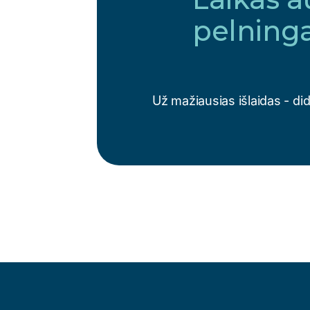
pelninga
Už mažiausias išlaidas - di