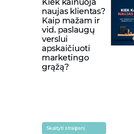
Kiek kainuoja
naujas klientas?
Kaip mažam ir
vid. paslaugų
verslui
apskaičiuoti
marketingo
grąžą?
Skaityti straipsnį