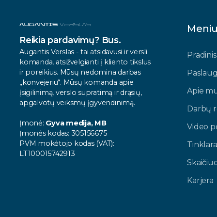
Meni
Reikia pardavimų? Bus.
Augantis Verslas - tai atsidavusi ir versli
Pradinis
komanda, atsižvelgianti į kliento tikslus
ir poreikius. Mūsų nedomina darbas
Paslau
„konvejeriu“. Mūsų komanda apie
Apie m
įsigilinimą, verslo supratimą ir drąsių,
apgalvotų veiksmų įgyvendinimą.
Darbų r
Įmonė:
Gyva medija, MB
Video po
Įmonės kodas: 305156675
PVM mokėtojo kodas (VAT):
Tinklara
LT100015742913
Skaičiu
Karjera