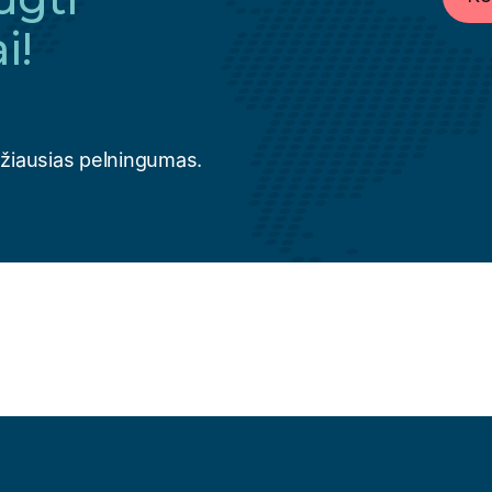
i!
džiausias pelningumas.