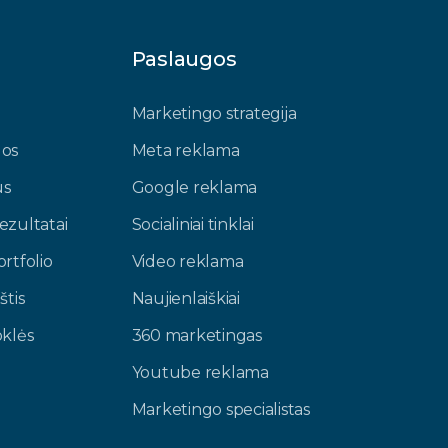
u
Paslaugos
Marketingo strategija
gos
Meta reklama
us
Google reklama
ezultatai
Socialiniai tinklai
rtfolio
Video reklama
štis
Naujienlaiškiai
oklės
360 marketingas
Youtube reklama
Marketingo specialistas