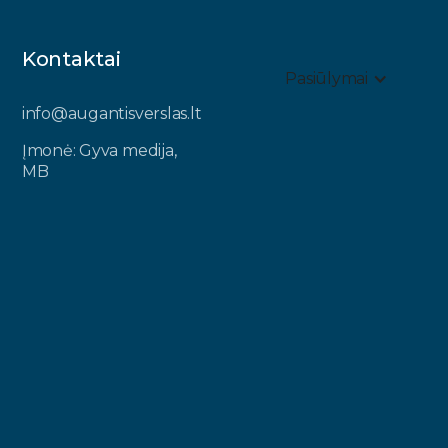
Kontaktai
Pasiūlymai
info@augantisverslas.lt​
Įmonė: Gyva medija,
MB​