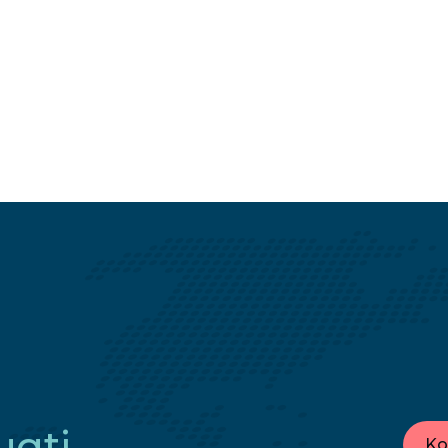
ugti
Ko