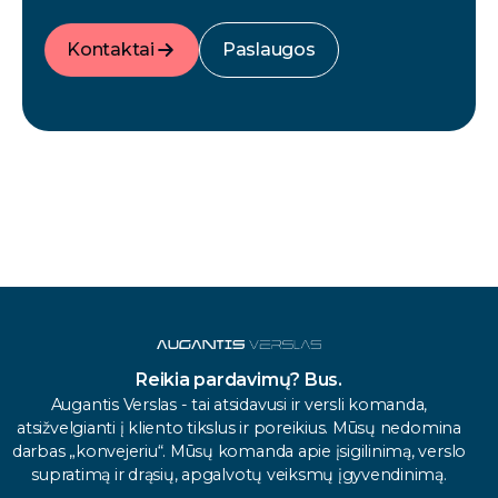
Kontaktai
Paslaugos
Reikia pardavimų? Bus.
Augantis Verslas - tai atsidavusi ir versli komanda,
atsižvelgianti į kliento tikslus ir poreikius. Mūsų nedomina
darbas „konvejeriu“. Mūsų komanda apie įsigilinimą, verslo
supratimą ir drąsių, apgalvotų veiksmų įgyvendinimą.