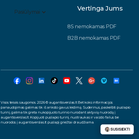
Vertinga Jums
Pasiūlymai
8S nemokamas PDF
B2B nemokamas PDF
Visos teisės saugomos. 2026 © augantisverslas.lt Bet koks informacijos
panaudojimas galimas tik iš anksto gavus leidimą. Suderinus, paskelbti puslapio
turinį, galima tik greta nukopijuoto turinio nurodant aktyvią nuorodą į
augantisverslas.lt. Kopijuoti puslapio turinį, nuotraukas ir vaizdo failus be
nuorodos į augantisverslas.lt puslapį griežtai draudžiama.
SUSISIEKTI
SUSISIEKTI