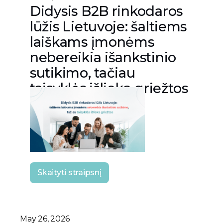
Didysis B2B rinkodaros
lūžis Lietuvoje: šaltiems
laiškams įmonėms
nebereikia išankstinio
sutikimo, tačiau
taisyklės išlieka griežtos
Skaityti straipsnį
May 26, 2026