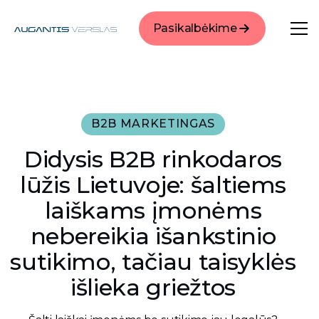
Pasikalbėkime
B2B MARKETINGAS
Didysis B2B rinkodaros
lūžis Lietuvoje: šaltiems
laiškams įmonėms
nebereikia išankstinio
sutikimo, tačiau taisyklės
išlieka griežtos