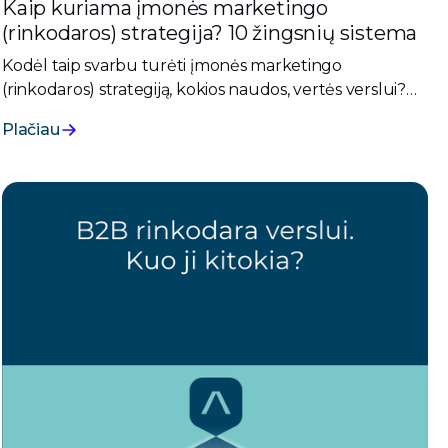
Kaip kuriama įmonės marketingo
(rinkodaros) strategija? 10 žingsnių sistema
Kodėl taip svarbu turėti įmonės marketingo
(rinkodaros) strategiją, kokios naudos, vertės verslui?
Išsamus straipsnis ar net gidas, kuris žingsnis po žingsnio
Plačiau
atskleis visą marketingo strategijos kūrimo eigą.