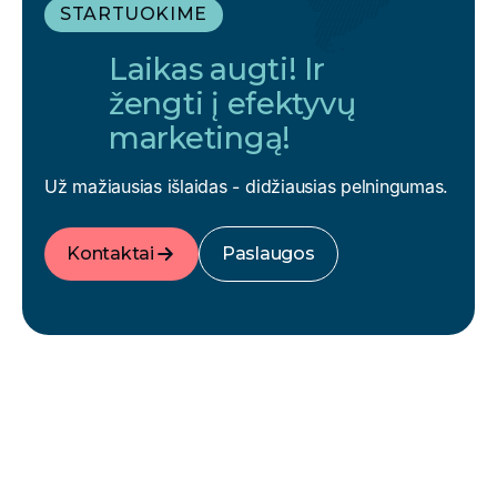
STARTUOKIME
Laikas augti! Ir
žengti į efektyvų
marketingą!
Už mažiausias išlaidas - didžiausias pelningumas.
Kontaktai
Paslaugos