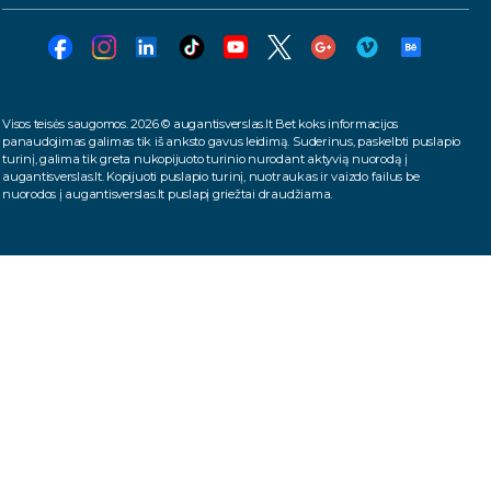
Visos teisės saugomos. 2026 © augantisverslas.lt Bet koks informacijos
panaudojimas galimas tik iš anksto gavus leidimą. Suderinus, paskelbti puslapio
turinį, galima tik greta nukopijuoto turinio nurodant aktyvią nuorodą į
augantisverslas.lt. Kopijuoti puslapio turinį, nuotraukas ir vaizdo failus be
nuorodos į augantisverslas.lt puslapį griežtai draudžiama.