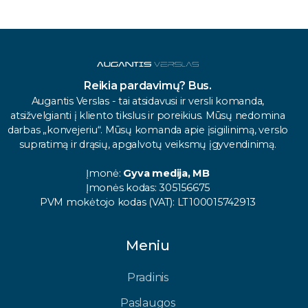
Reikia pardavimų? Bus.
Augantis Verslas - tai atsidavusi ir versli komanda,
atsižvelgianti į kliento tikslus ir poreikius. Mūsų nedomina
darbas „konvejeriu“. Mūsų komanda apie įsigilinimą, verslo
supratimą ir drąsių, apgalvotų veiksmų įgyvendinimą.
Įmonė:
Gyva medija, MB
Įmonės kodas: 305156675
PVM mokėtojo kodas (VAT): LT100015742913
Meniu
Pradinis
Paslaugos