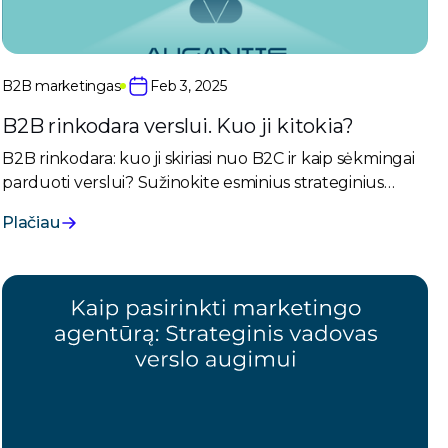
B2B marketingas
Feb 3, 2025
B2B rinkodara verslui. Kuo ji kitokia?
B2B rinkodara: kuo ji skiriasi nuo B2C ir kaip sėkmingai
parduoti verslui? Sužinokite esminius strateginius
skirtumus, pirkimo kelyje ir sprendimų priėmimo
Plačiau
ypatumus.