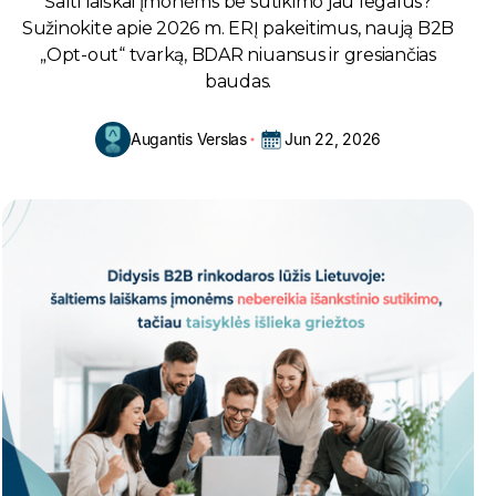
Šalti laiškai įmonėms be sutikimo jau legalūs?
Sužinokite apie 2026 m. ERĮ pakeitimus, naują B2B
„Opt-out“ tvarką, BDAR niuansus ir gresiančias
baudas.
Augantis Verslas
Jun 22, 2026