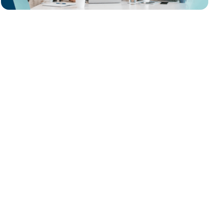
Reguliavimo
Verslas verslui (B2B)
aspektas
taisyklės
„Opt-out“ (atsisakymo)
modelis.
Išankstinis gavėjo
Teisinis modelis
sutikimas siųsti šaltus laiškus
nebėra privalomas.
Laisvas siuntimas.
Šie
Bendrieji el.
adresai nelaikomi asmens
paštai
duomenimis, todėl BDAR
(info@, sales@, pirkiu@)
(GDPR) jiems netaikomas.
Ribotas siuntimas.
Tai yra
Vardiniai el.