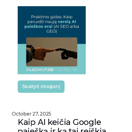
Skaityti straipsnį
October 27, 2025
Kaip AI keičia Google
paiešką ir ką tai reiškia