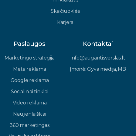
Skaičiuoklės
Karjera
Paslaugos
Kontaktai
Marketingo strategija
info@augantisverslas.lt​
Meta reklama
Įmonė: Gyva medija, MB​
Google reklama
Socialiniai tinklai
Video reklama
Naujienlaiškiai
360 marketingas