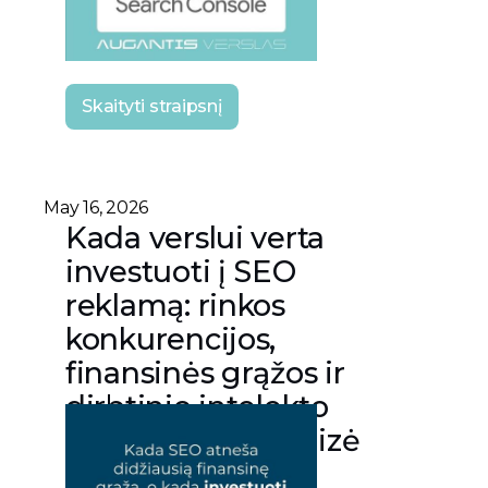
Skaityti straipsnį
May 16, 2026
Kada verslui verta
investuoti į SEO
reklamą: rinkos
konkurencijos,
finansinės grąžos ir
dirbtinio intelekto
technologijų analizė