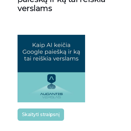
verslams
Skaityti straipsnį