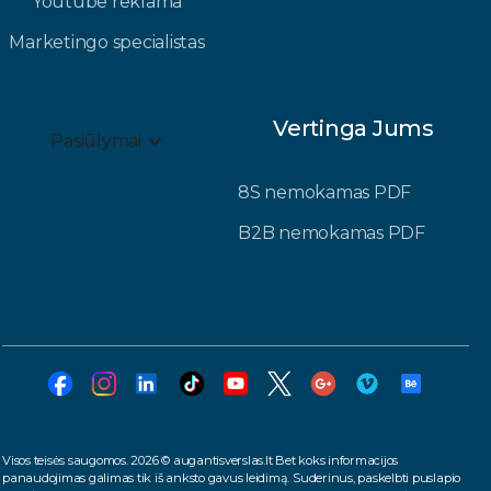
Youtube reklama
Marketingo specialistas
Vertinga Jums
Pasiūlymai
8S nemokamas PDF
B2B nemokamas PDF
Visos teisės saugomos. 2026 © augantisverslas.lt Bet koks informacijos
panaudojimas galimas tik iš anksto gavus leidimą. Suderinus, paskelbti puslapio