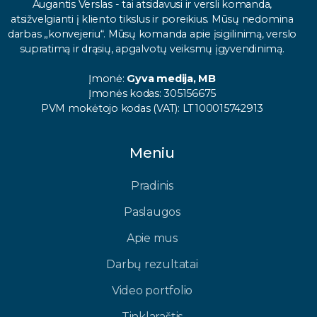
Augantis Verslas - tai atsidavusi ir versli komanda,
atsižvelgianti į kliento tikslus ir poreikius. Mūsų nedomina
darbas „konvejeriu“. Mūsų komanda apie įsigilinimą, verslo
supratimą ir drąsių, apgalvotų veiksmų įgyvendinimą.
Įmonė:
Gyva medija, MB
Įmonės kodas: 305156675
PVM mokėtojo kodas (VAT): LT100015742913
Meniu
Pradinis
Paslaugos
Apie mus
Darbų rezultatai
Video portfolio
Tinklaraštis