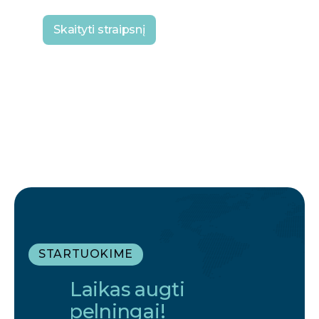
Skaityti straipsnį
STARTUOKIME
Laikas augti
pelningai!