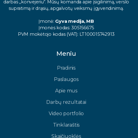
darbas „konvejeriu“. Mūsų komanda apie įsigilinimą, verslo
supratimą ir drąsių, apgalvotų veiksmų įgyvendinimą.
Įmonė:
Gyva medija, MB
Įmonės kodas: 305156675
PVM mokėtojo kodas (VAT): LT100015742913
Meniu
Pradinis
Paslaugos
Apie mus
Darbų rezultatai
Video portfolio
Tinklaraštis
Skaičiuoklės