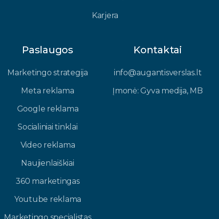
Karjera
Paslaugos
Kontaktai
Marketingo strategija
info@augantisverslas.lt​
Meta reklama
Įmonė: Gyva medija, MB​
Google reklama
Socialiniai tinklai
Video reklama
Naujienlaiškiai
360 marketingas
Youtube reklama
Marketingo specialistas