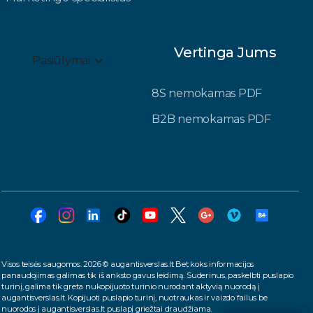
Vertinga Jums
Pasiūlymai
8S nemokamas PDF
B2B nemokamas PDF
Visos teisės saugomos. 2026 © augantisverslas.lt Bet koks informacijos
panaudojimas galimas tik iš anksto gavus leidimą. Suderinus, paskelbti puslapio
turinį, galima tik greta nukopijuoto turinio nurodant aktyvią nuorodą į
augantisverslas.lt. Kopijuoti puslapio turinį, nuotraukas ir vaizdo failus be
nuorodos į augantisverslas.lt puslapį griežtai draudžiama.