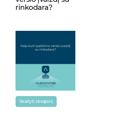
rinkodara?
Skaityti straipsnį