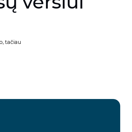
ų verslui
o, tačiau