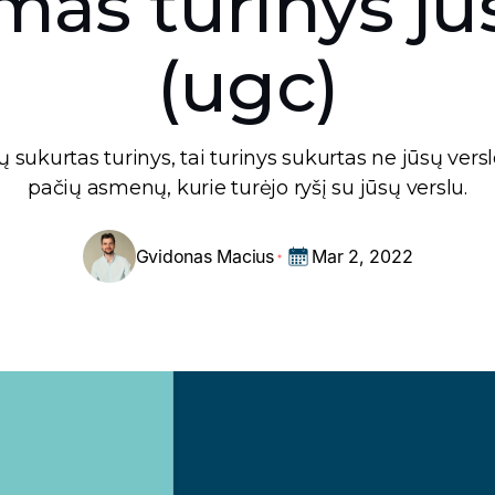
s turinys jūs
(ugc)
ų sukurtas turinys, tai turinys sukurtas ne jūsų versl
pačių asmenų, kurie turėjo ryšį su jūsų verslu.
Gvidonas Macius
Mar 2, 2022