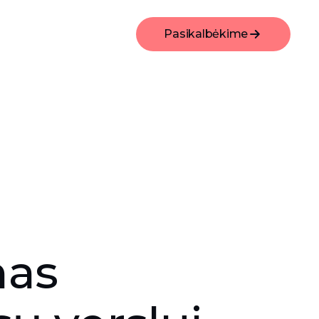
Pasikalbėkime
mas