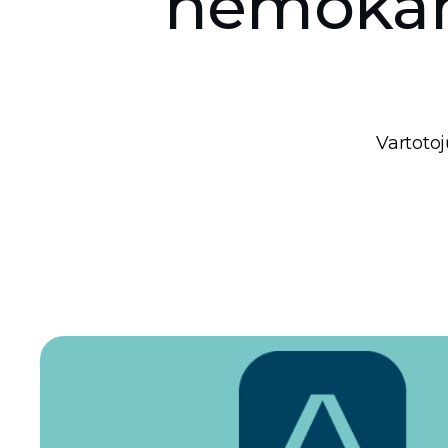
nemokama
Vartotoj