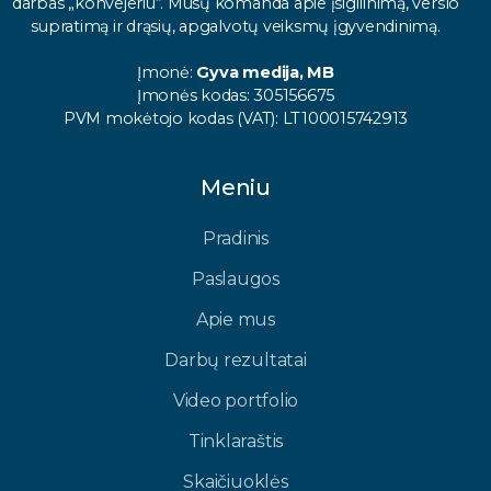
darbas „konvejeriu“. Mūsų komanda apie įsigilinimą, verslo
supratimą ir drąsių, apgalvotų veiksmų įgyvendinimą.
Įmonė:
Gyva medija, MB
Įmonės kodas: 305156675
PVM mokėtojo kodas (VAT): LT100015742913
Meniu
Pradinis
Paslaugos
Apie mus
Darbų rezultatai
Video portfolio
Tinklaraštis
Skaičiuoklės