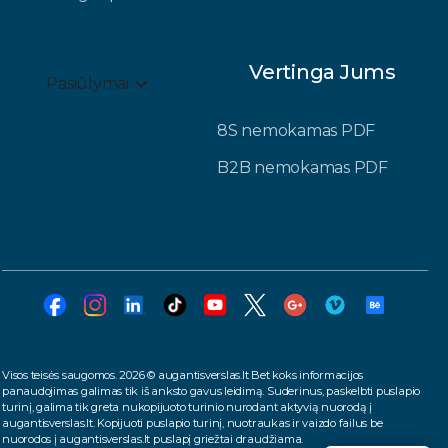
Vertinga Jums
Pasiūlymai
8S nemokamas PDF
B2B nemokamas PDF
Visos teisės saugomos. 2026 © augantisverslas.lt Bet koks informacijos
panaudojimas galimas tik iš anksto gavus leidimą. Suderinus, paskelbti puslapio
turinį, galima tik greta nukopijuoto turinio nurodant aktyvią nuorodą į
augantisverslas.lt. Kopijuoti puslapio turinį, nuotraukas ir vaizdo failus be
nuorodos į augantisverslas.lt puslapį griežtai draudžiama.