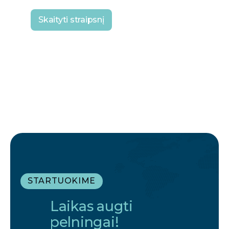
Skaityti straipsnį
STARTUOKIME
Laikas augti
pelningai!