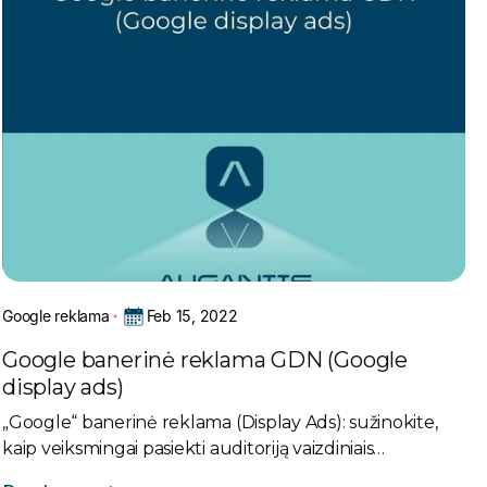
Feb 15, 2022
Google reklama
Google banerinė reklama GDN (Google
display ads)
„Google“ banerinė reklama (Display Ads): sužinokite,
kaip veiksmingai pasiekti auditoriją vaizdiniais
skelbimais, didinti žinomumą ir vykdyti pakartotinę