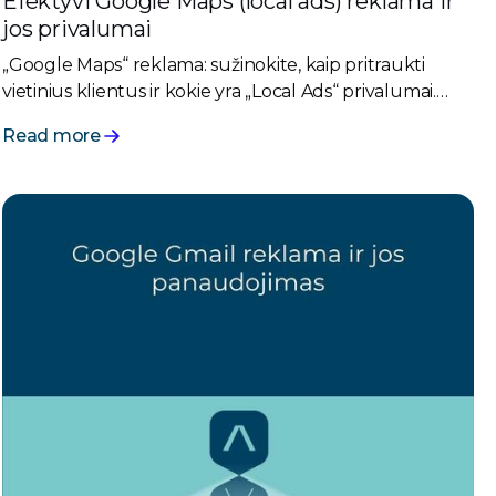
Efektyvi Google Maps (local ads) reklama ir
jos privalumai
„Google Maps“ reklama: sužinokite, kaip pritraukti
vietinius klientus ir kokie yra „Local Ads“ privalumai.
Padidinkite savo fizinės vietos matomumą
Read more
žemėlapiuose.