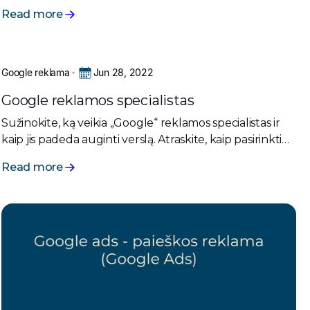
jūsų verslo tikslų. Tai svarbūs duomenys, kurie gali būti
Read more
naudojami kampanijos optimizavimui ir rezultatų
gerinimui.
Jun 28, 2022
Google reklama
Google reklamos specialistas
Sužinokite, ką veikia „Google“ reklamos specialistas ir
kaip jis padeda auginti verslą. Atraskite, kaip pasirinkti
tinkamą ekspertą ir kokių rezultatų tikėtis.
Read more