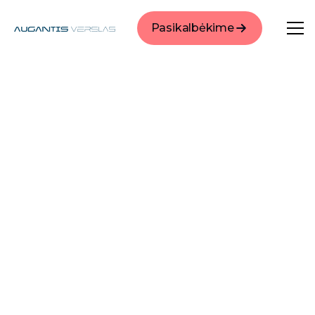
Pasikalbėkime
Google reklama
- ĮRAŠAI
Kontaktai
Visi straipsniai