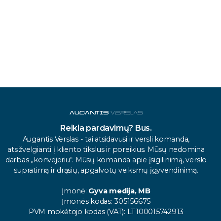
Reikia pardavimų? Bus.
Augantis Verslas - tai atsidavusi ir versli komanda,
atsižvelgianti į kliento tikslus ir poreikius. Mūsų nedomina
darbas „konvejeriu“. Mūsų komanda apie įsigilinimą, verslo
supratimą ir drąsių, apgalvotų veiksmų įgyvendinimą.
Įmonė:
Gyva medija, MB
Įmonės kodas: 305156675
PVM mokėtojo kodas (VAT): LT100015742913