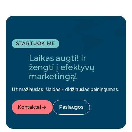
STARTUOKIME
Laikas augti! Ir
žengti į efektyvų
marketingą!
Už mažiausias išlaidas - didžiausias pelningumas.
Kontaktai
Paslaugos