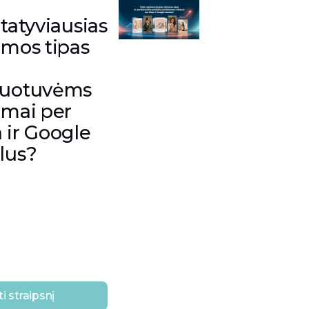
ltatyviausias
amos tipas
duotuvėms
amai per
 ir Google
lus?
ti straipsnį