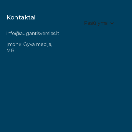
Kontaktai
Pasiūlymai
info@augantisverslas.lt​
Įmonė: Gyva medija,
MB​