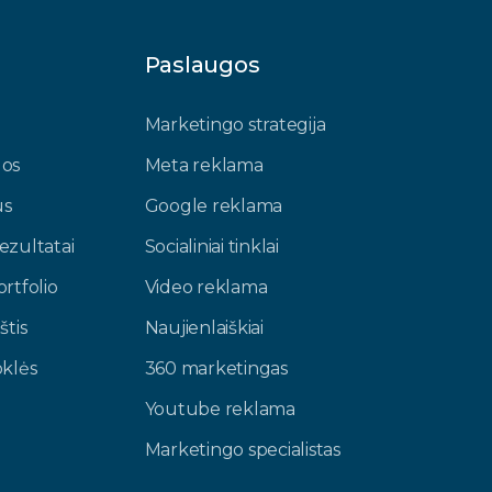
u
Paslaugos
Marketingo strategija
gos
Meta reklama
us
Google reklama
ezultatai
Socialiniai tinklai
rtfolio
Video reklama
štis
Naujienlaiškiai
oklės
360 marketingas
Youtube reklama
Marketingo specialistas