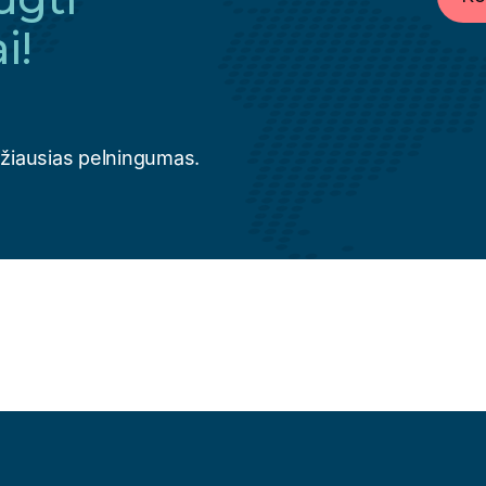
i!
džiausias pelningumas.