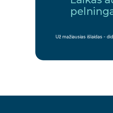
pelninga
Už mažiausias išlaidas - di