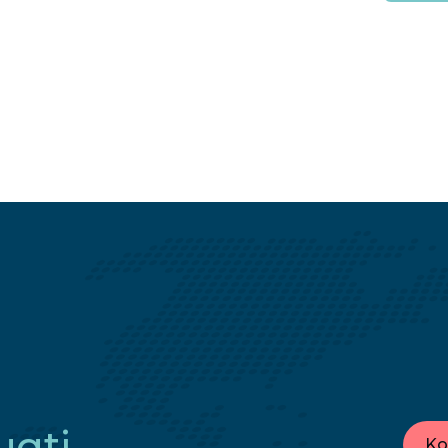
ugti
Ko