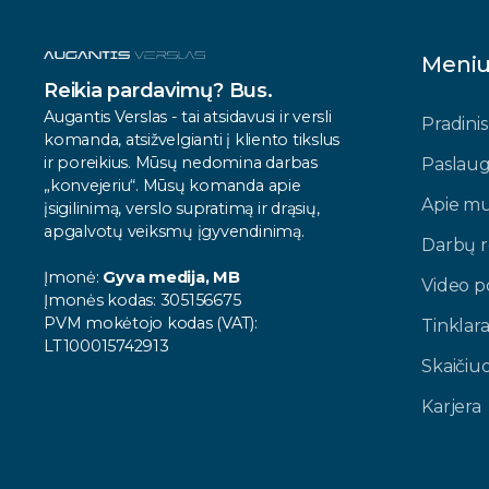
Meni
Reikia pardavimų? Bus.
Augantis Verslas - tai atsidavusi ir versli
Pradinis
komanda, atsižvelgianti į kliento tikslus
ir poreikius. Mūsų nedomina darbas
Paslau
„konvejeriu“. Mūsų komanda apie
Apie m
įsigilinimą, verslo supratimą ir drąsių,
apgalvotų veiksmų įgyvendinimą.
Darbų r
Įmonė:
Gyva medija, MB
Video po
Įmonės kodas: 305156675
PVM mokėtojo kodas (VAT):
Tinklara
LT100015742913
Skaičiu
Karjera