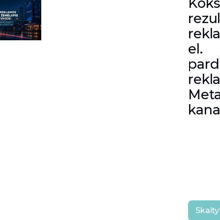
Koks
rezu
rekl
el.
par
rekl
Meta
kana
Skaity