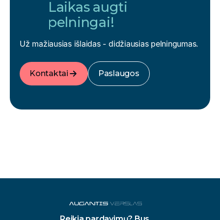
Laikas augti
pelningai!
Už mažiausias išlaidas - didžiausias pelningumas.
Kontaktai
Paslaugos
Reikia pardavimų? Bus.