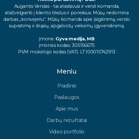
Augantis Verslas - tai atsidavusi ir versli komanda,
atsižvelgianti į kliento tikslus ir poreikius. Mūsų nedomina
darbas „konvejeriu“. Mūsų komanda apie įsigilinimą, verslo
supratimą ir drąsių, apgalvotų veiksmų įgyvendinimą.
Įmonė:
Gyva medija, MB
Įmonės kodas: 305156675
PVM mokėtojo kodas (VAT): LT100015742913
Meniu
Pradinis
Paslaugos
Apie mus
Darbų rezultatai
Video portfolio