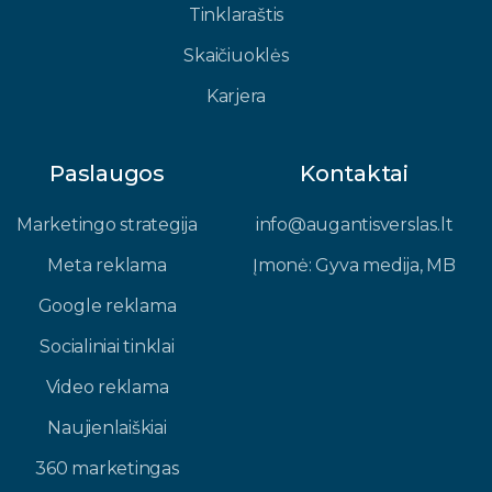
Tinklaraštis
Skaičiuoklės
Karjera
Paslaugos
Kontaktai
Marketingo strategija
info@augantisverslas.lt​
Meta reklama
Įmonė: Gyva medija, MB​
Google reklama
Socialiniai tinklai
Video reklama
Naujienlaiškiai
360 marketingas