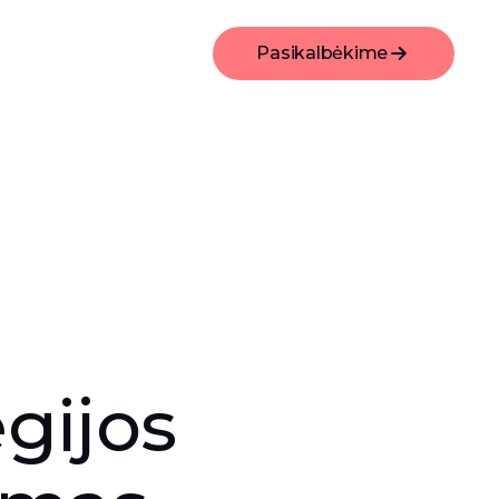
Pasikalbėkime
egijos