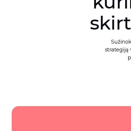
kūri
skir
Sužinoki
strategiją
p