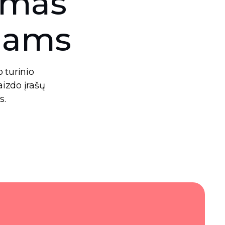
kymas
alams
o turinio
aizdo įrašų
s.