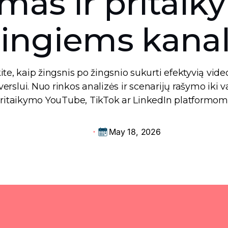
mas ir pritai
tingiems kan
te, kaip žingsnis po žingsnio sukurti efektyvią vide
 verslui. Nuo rinkos analizės ir scenarijų rašymo iki v
ritaikymo YouTube, TikTok ar LinkedIn platformom
May 18, 2026