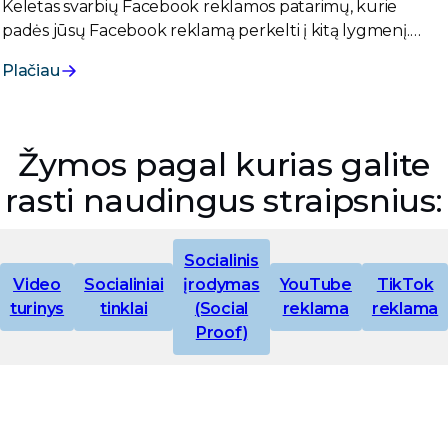
Keletas svarbių Facebook reklamos patarimų, kurie
padės jūsų Facebook reklamą perkelti į kitą lygmenį.
Visi šie patarimai - esminiai principai. Tačiau gera
Plačiau
Facebook reklama ir yra esminių principų taikymas.
Žymos pagal kurias galite
rasti naudingus straipsnius:
Socialinis
Video
Socialiniai
įrodymas
YouTube
TikTok
turinys
tinklai
(Social
reklama
reklama
Proof)