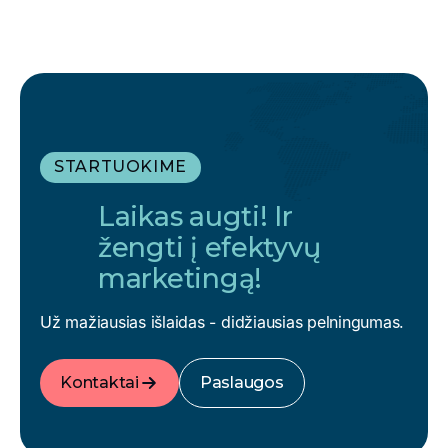
STARTUOKIME
Laikas augti! Ir
žengti į efektyvų
marketingą!
Už mažiausias išlaidas - didžiausias pelningumas.
Kontaktai
Paslaugos