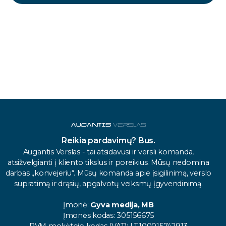
Reikia pardavimų? Bus.
Augantis Verslas - tai atsidavusi ir versli komanda,
atsižvelgianti į kliento tikslus ir poreikius. Mūsų nedomina
darbas „konvejeriu“. Mūsų komanda apie įsigilinimą, verslo
supratimą ir drąsių, apgalvotų veiksmų įgyvendinimą.
Įmonė:
Gyva medija, MB
Įmonės kodas: 305156675
PVM mokėtojo kodas (VAT): LT100015742913