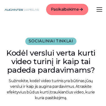
Pasikalbėkime
SOCIALINIAI TINKLAI
Kodėl verslui verta kurti
video turinį ir kaip tai
padeda pardavimams?
Sužinokite, kodėl video turinis yra būtinas jūsų
verslui ir kaip jis augina pardavimus. Atraskite
efektyvius būdus kurti įtraukiančius video, kurie
kuria pasitikėjimą.