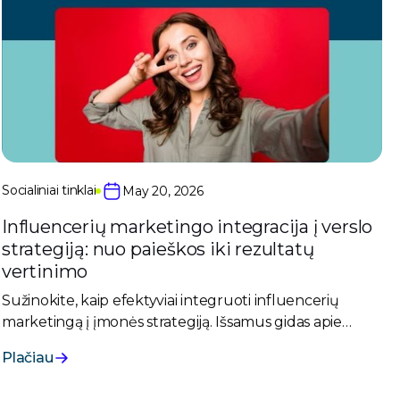
Socialiniai tinklai
May 20, 2026
Influencerių marketingo integracija į verslo
strategiją: nuo paieškos iki rezultatų
vertinimo
Sužinokite, kaip efektyviai integruoti influencerių
marketingą į įmonės strategiją. Išsamus gidas apie
tinkamų nuomonės formuotojų paiešką, derybas,
Plačiau
kainas, turinio kūrimą bei galimas rizikas.