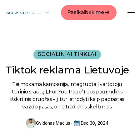
Pasikalbėkime
SOCIALINIAI TINKLAI
Tiktok reklama Lietuvoje
Tai mokama kampanija, integruota į vartotojų
turinio srautą („For You Page“). Jos pagrindinis
išskirtinis bruožas – ji turi atrodyti kaip paprastas
vaizdo įrašas, o ne tradicinis skelbimas.
Gvidonas Macius
Dec 30, 2024