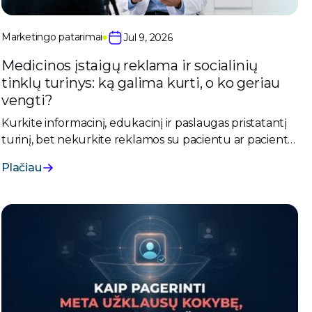
Marketingo patarimai
Jul 9, 2026
Medicinos įstaigų reklama ir socialinių
tinklų turinys: ką galima kurti, o ko geriau
vengti?
Kurkite informacinį, edukacinį ir paslaugas pristatantį
turinį, bet nekurkite reklamos su pacientu ar paciento
vaidmeniu. Saugiausia reklamos formulė: specialistas +
Plačiau
edukacija + aplinka / priemonės / animacija, be
identifikuojamo paciento ir be paciento patirties.