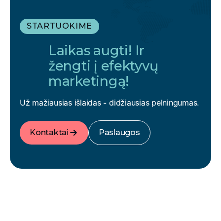
STARTUOKIME
Laikas augti! Ir
žengti į efektyvų
marketingą!
Už mažiausias išlaidas - didžiausias pelningumas.
Kontaktai
Paslaugos