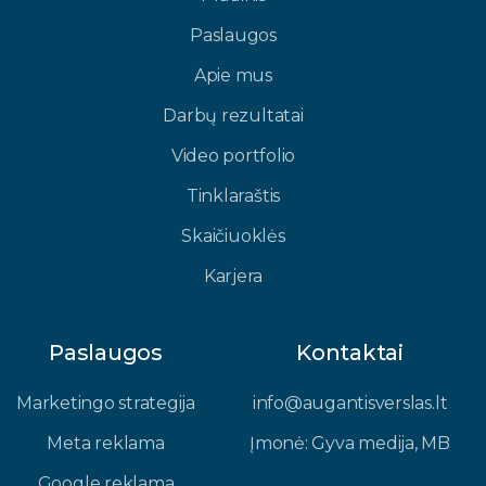
Paslaugos
Apie mus
Darbų rezultatai
Video portfolio
Tinklaraštis
Skaičiuoklės
Karjera
Paslaugos
Kontaktai
Marketingo strategija
info@augantisverslas.lt​
Meta reklama
Įmonė: Gyva medija, MB​
Google reklama