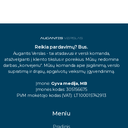
Reikia pardavimų? Bus.
Augantis Verslas - tai atsidavusi ir versli komanda,
atsižvelgianti į kliento tikslus ir poreikius. Mūsų nedomina
darbas „konvejeriu“. Mūsų komanda apie įsigilinimą, verslo
supratimą ir drąsių, apgalvotų veiksmų įgyvendinimą.
Įmonė:
Gyva medija, MB
Įmonės kodas: 305156675
PVM mokėtojo kodas (VAT): LT100015742913
Meniu
Pradinis