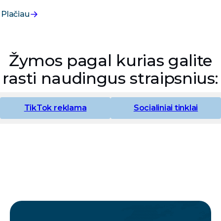
biudžetą ir kaip reklamas valdyti profesionaliai, kad jos
Plačiau
neštų pelną.
Žymos pagal kurias galite
rasti naudingus straipsnius:
TikTok reklama
Socialiniai tinklai