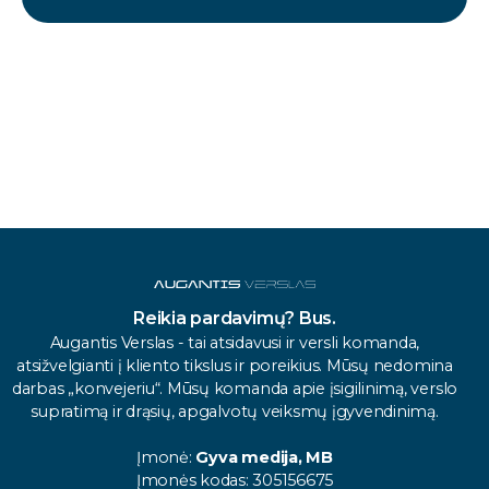
Reikia pardavimų? Bus.
Augantis Verslas - tai atsidavusi ir versli komanda,
atsižvelgianti į kliento tikslus ir poreikius. Mūsų nedomina
darbas „konvejeriu“. Mūsų komanda apie įsigilinimą, verslo
supratimą ir drąsių, apgalvotų veiksmų įgyvendinimą.
Įmonė:
Gyva medija, MB
Įmonės kodas: 305156675