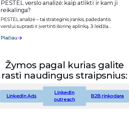
PESTEL verslo analizė: kaip atlikti ir kam ji
reikalinga?
PESTEL analizė – tai strateginis įrankis, padedantis
verslui suprasti ir įvertinti išorinę aplinką. Ji leidžia
identifikuoti veiksnius, kurie gali turėti įtakos
Plačiau
organizacijos veiklai ir augimui.
Žymos pagal kurias galite
rasti naudingus straipsnius:
LinkedIn
LinkedIn Ads
B2B rinkodara
outreach