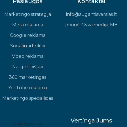
Paslaugos
Kontaktai
Marketingo strategija
info@augantisverslas.lt​
Meta reklama
Įmonė: Gyva medija, MB​
Google reklama
Socialiniai tinklai
Video reklama
Naujienlaiškiai
360 marketingas
Youtube reklama
Marketingo specialistas
Vertinga Jums
Pasiūlymai