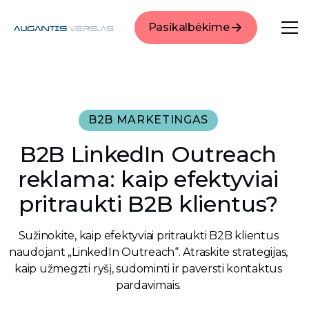
Pasikalbėkime
B2B MARKETINGAS
B2B LinkedIn Outreach
reklama: kaip efektyviai
pritraukti B2B klientus?
Sužinokite, kaip efektyviai pritraukti B2B klientus
naudojant „LinkedIn Outreach“. Atraskite strategijas,
kaip užmegzti ryšį, sudominti ir paversti kontaktus
pardavimais.