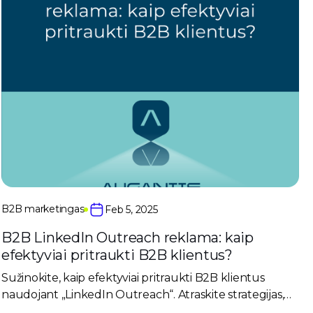
B2B marketingas
Feb 5, 2025
B2B LinkedIn Outreach reklama: kaip
efektyviai pritraukti B2B klientus?
Sužinokite, kaip efektyviai pritraukti B2B klientus
naudojant „LinkedIn Outreach“. Atraskite strategijas,
kaip užmegzti ryšį, sudominti ir paversti kontaktus