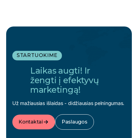
STARTUOKIME
Laikas augti! Ir
žengti į efektyvų
marketingą!
Už mažiausias išlaidas - didžiausias pelningumas.
Kontaktai
Paslaugos