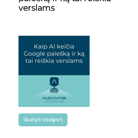
verslams
Skaityti straipsnį