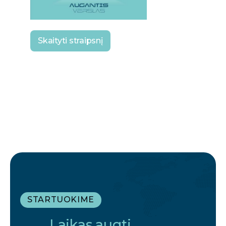
Skaityti straipsnį
STARTUOKIME
Laikas augti