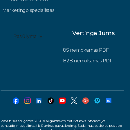
Marketingo specialistas
Vertinga Jums
Pasiūlymai
8S nemokamas PDF
B2B nemokamas PDF
Visos teisės saugomos. 2026 © augantisverslas.lt Bet koks informacijos
panaudojimas galimas tik iš anksto gavus leidimą. Suderinus, paskelbti puslapio