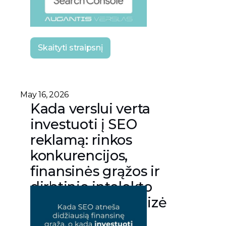
Skaityti straipsnį
May 16, 2026
Kada verslui verta
investuoti į SEO
reklamą: rinkos
konkurencijos,
finansinės grąžos ir
dirbtinio intelekto
technologijų analizė