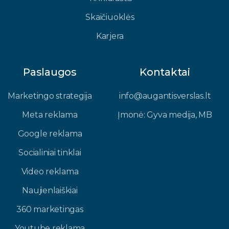
Skaičiuoklės
Karjera
Paslaugos
Kontaktai
Marketingo strategija
info@augantisverslas.lt​
Meta reklama
Įmonė: Gyva medija, MB​
Google reklama
Socialiniai tinklai
Video reklama
Naujienlaiškiai
360 marketingas
Youtube reklama