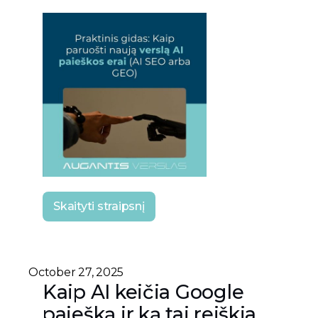
Skaityti straipsnį
October 27, 2025
Kaip AI keičia Google
paiešką ir ką tai reiškia