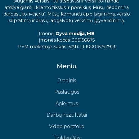
Augantis Verslas - tai atsidavusi ir versli komanda,
atsižvelgianti į kliento tikslus ir poreikius. Mūsų nedomina
darbas „konvejeriu“. Mūsų komanda apie įsigilinimą, verslo
supratimą ir drąsių, apgalvotų veiksmų įgyvendinimą.
Įmonė:
Gyva medija, MB
Įmonės kodas: 305156675
PVM mokėtojo kodas (VAT): LT100015742913
Meniu
Pradinis
Paslaugos
Apie mus
Darbų rezultatai
Video portfolio
Tinklaraštis