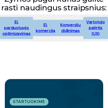
rasti naudingus straipsnius:
El.
Vartotojo
El.
Konversijų
parduotuvės
patirtis
komercija
didinimas
optimizavimas
(UX)
STARTUOKIME