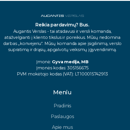
Reikia pardavimų? Bus.
Augantis Verslas - tai atsidavusi ir versli komanda,
atsižvelgianti į kliento tikslus ir poreikius. Mūsų nedomina
darbas „konvejeriu“. Mūsų komanda apie įsigilinimą, verslo
supratimą ir drąsių, apgalvotų veiksmų įgyvendinimą.
Įmonė:
Gyva medija, MB
Įmonės kodas: 305156675
PVM mokėtojo kodas (VAT): LT100015742913
Meniu
Pradinis
Paslaugos
Apie mus