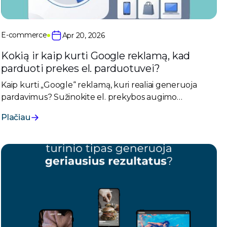
E-commerce
Apr 20, 2026
Kokią ir kaip kurti Google reklamą, kad
parduoti prekes el. parduotuvei?
Kaip kurti „Google“ reklamą, kuri realiai generuoja
pardavimus? Sužinokite el. prekybos augimo
strategijas, „Shopping“ kampanijų naudą ir efektyvaus
Plačiau
biudžeto paslaptis.