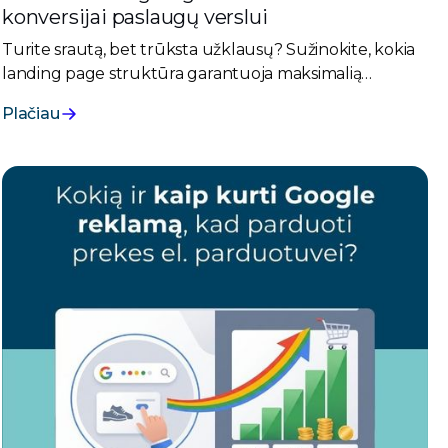
konversijai paslaugų verslui
Turite srautą, bet trūksta užklausų? Sužinokite, kokia
landing page struktūra garantuoja maksimalią
konversiją paslaugų verslui. Pradėkite generuoti
Plačiau
pirkėjus!