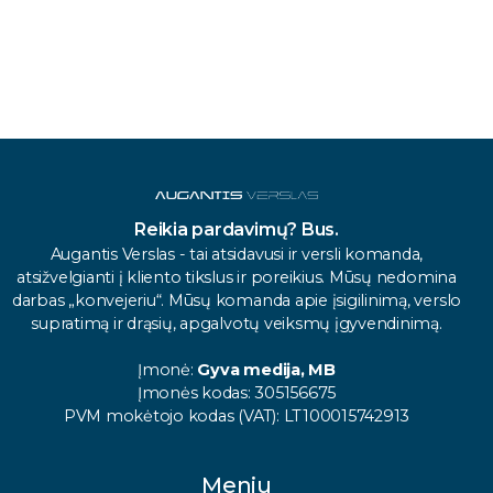
Reikia pardavimų? Bus.
Augantis Verslas - tai atsidavusi ir versli komanda,
atsižvelgianti į kliento tikslus ir poreikius. Mūsų nedomina
darbas „konvejeriu“. Mūsų komanda apie įsigilinimą, verslo
supratimą ir drąsių, apgalvotų veiksmų įgyvendinimą.
Įmonė:
Gyva medija, MB
Įmonės kodas: 305156675
PVM mokėtojo kodas (VAT): LT100015742913
Meniu