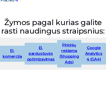
Plačiau
žemėlapiuose.
Žymos pagal kurias galite
rasti naudingus straipsnius:
Pirkinių
El.
Google
El.
reklama
parduotuvės
Analytics
komercija
(Shopping
optimizavimas
4 (GA4)
Ads)