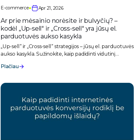
E-commerce
Apr 21, 2026
Ar prie mėsainio norėsite ir bulvyčių? –
kodėl „Up-sell“ ir „Cross-sell“ yra jūsų el.
parduotuvės aukso kasykla
„Up-sell“ ir „Cross-sell“ strategijos – jūsų el. parduotuvės
aukso kasykla. Sužinokite, kaip padidinti vidutinį
krepšelį ir pelną naudojant patikrintus metodus.
Plačiau