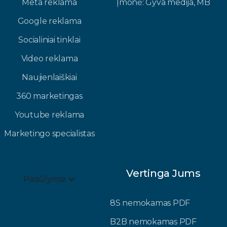
Meta reklama
Įmonė: Gyva medija, MB​
Google reklama
Socialiniai tinklai
Video reklama
Naujienlaiškiai
360 marketingas
Youtube reklama
Marketingo specialistas
Vertinga Jums
Pasiūlymai
8S nemokamas PDF
B2B nemokamas PDF