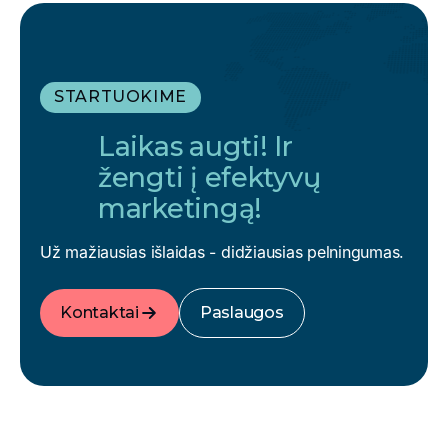
STARTUOKIME
Laikas augti! Ir
žengti į efektyvų
marketingą!
Už mažiausias išlaidas - didžiausias pelningumas.
Kontaktai
Paslaugos